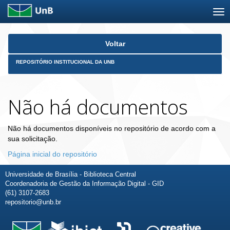
Skip
Voltar
navigation
REPOSITÓRIO INSTITUCIONAL DA UNB
Não há documentos
Não há documentos disponíveis no repositório de acordo com a
sua solicitação.
Página inicial do repositório
Universidade de Brasília - Biblioteca Central
Coordenadoria de Gestão da Informação Digital - GID
(61) 3107-2683
repositorio@unb.br