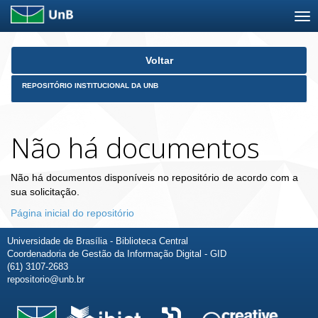
Skip
Voltar
navigation
REPOSITÓRIO INSTITUCIONAL DA UNB
Não há documentos
Não há documentos disponíveis no repositório de acordo com a
sua solicitação.
Página inicial do repositório
Universidade de Brasília - Biblioteca Central
Coordenadoria de Gestão da Informação Digital - GID
(61) 3107-2683
repositorio@unb.br