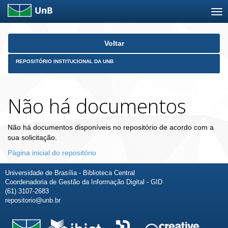
Skip
Voltar
navigation
REPOSITÓRIO INSTITUCIONAL DA UNB
Não há documentos
Não há documentos disponíveis no repositório de acordo com a
sua solicitação.
Página inicial do repositório
Universidade de Brasília - Biblioteca Central
Coordenadoria de Gestão da Informação Digital - GID
(61) 3107-2683
repositorio@unb.br