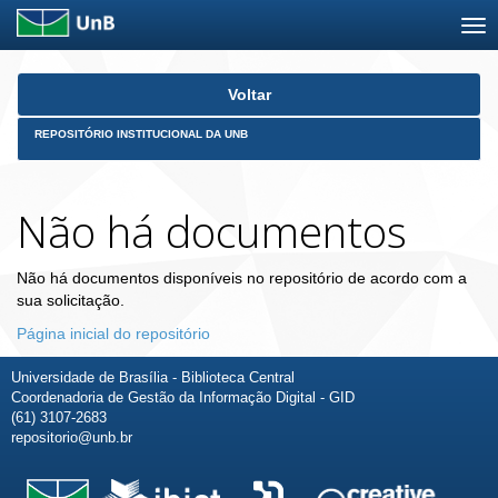
Skip
Voltar
navigation
REPOSITÓRIO INSTITUCIONAL DA UNB
Não há documentos
Não há documentos disponíveis no repositório de acordo com a
sua solicitação.
Página inicial do repositório
Universidade de Brasília - Biblioteca Central
Coordenadoria de Gestão da Informação Digital - GID
(61) 3107-2683
repositorio@unb.br