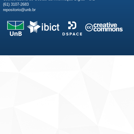
(61) 3107-2683
repositorio@unb.br
Fale conosco
Sobre