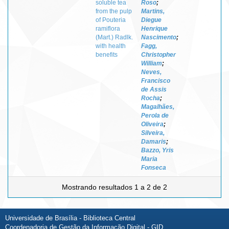
soluble tea
Roso
;
from the pulp
Martins,
of Pouteria
Diegue
ramiflora
Henrique
(Mart.) Radlk.
Nascimento
;
with health
Fagg,
benefits
Christopher
William
;
Neves,
Francisco
de Assis
Rocha
;
Magalhães,
Perola de
Oliveira
;
Silveira,
Damaris
;
Bazzo, Yris
Maria
Fonseca
Mostrando resultados 1 a 2 de 2
Universidade de Brasília - Biblioteca Central
Coordenadoria de Gestão da Informação Digital - GID