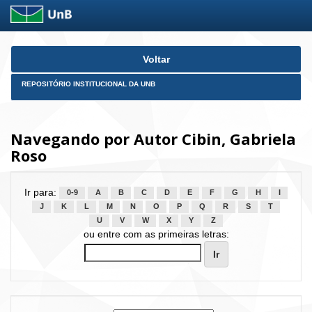
Skip
Voltar
navigation
REPOSITÓRIO INSTITUCIONAL DA UNB
Navegando por Autor Cibin, Gabriela
Roso
Ir para:
0-9
A
B
C
D
E
F
G
H
I
J
K
L
M
N
O
P
Q
R
S
T
U
V
W
X
Y
Z
ou entre com as primeiras letras: