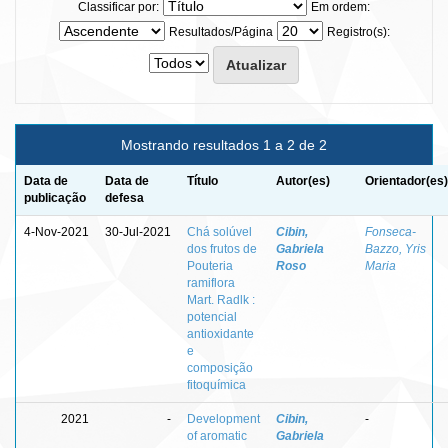
Classificar por:
Em ordem:
Resultados/Página
Registro(s):
Mostrando resultados 1 a 2 de 2
Data de
Data de
Título
Autor(es)
Orientador(es)
publicação
defesa
4-Nov-2021
30-Jul-2021
Chá solúvel
Cibin,
Fonseca-
dos frutos de
Gabriela
Bazzo, Yris
Pouteria
Roso
Maria
ramiflora
Mart. Radlk :
potencial
antioxidante
e
composição
fitoquímica
2021
-
Development
Cibin,
-
of aromatic
Gabriela