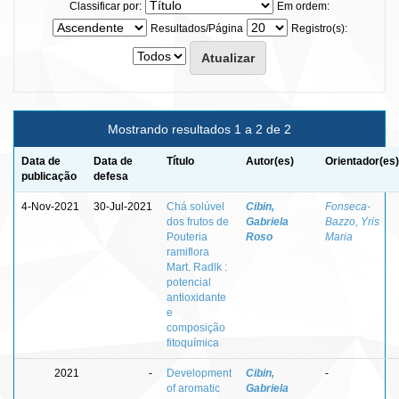
Classificar por:
Em ordem:
Resultados/Página
Registro(s):
Mostrando resultados 1 a 2 de 2
Data de
Data de
Título
Autor(es)
Orientador(es)
publicação
defesa
4-Nov-2021
30-Jul-2021
Chá solúvel
Cibin,
Fonseca-
dos frutos de
Gabriela
Bazzo, Yris
Pouteria
Roso
Maria
ramiflora
Mart. Radlk :
potencial
antioxidante
e
composição
fitoquímica
2021
-
Development
Cibin,
-
of aromatic
Gabriela