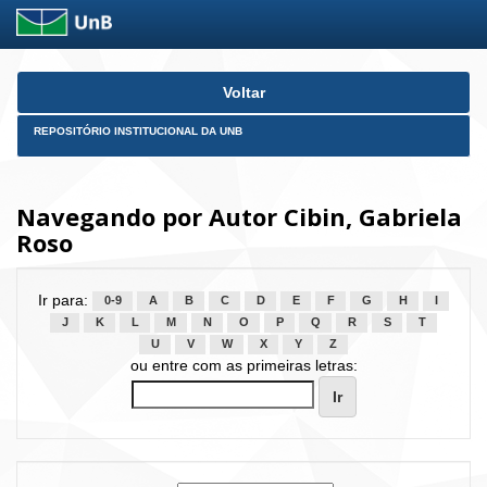
Skip
Voltar
navigation
REPOSITÓRIO INSTITUCIONAL DA UNB
Navegando por Autor Cibin, Gabriela
Roso
Ir para:
0-9
A
B
C
D
E
F
G
H
I
J
K
L
M
N
O
P
Q
R
S
T
U
V
W
X
Y
Z
ou entre com as primeiras letras: