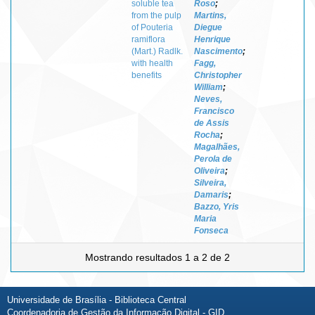
soluble tea
Roso
;
from the pulp
Martins,
of Pouteria
Diegue
ramiflora
Henrique
(Mart.) Radlk.
Nascimento
;
with health
Fagg,
benefits
Christopher
William
;
Neves,
Francisco
de Assis
Rocha
;
Magalhães,
Perola de
Oliveira
;
Silveira,
Damaris
;
Bazzo, Yris
Maria
Fonseca
Mostrando resultados 1 a 2 de 2
Universidade de Brasília - Biblioteca Central
Coordenadoria de Gestão da Informação Digital - GID