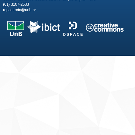
(61) 3107-2683
repositorio@unb.br
Fale conosco
Sobre