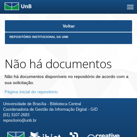
Skip
Voltar
navigation
REPOSITÓRIO INSTITUCIONAL DA UNB
Não há documentos
Não há documentos disponíveis no repositório de acordo com a
sua solicitação.
Página inicial do repositório
Universidade de Brasília - Biblioteca Central
Coordenadoria de Gestão da Informação Digital - GID
(61) 3107-2683
repositorio@unb.br