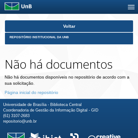
Skip
Voltar
navigation
REPOSITÓRIO INSTITUCIONAL DA UNB
Não há documentos
Não há documentos disponíveis no repositório de acordo com a
sua solicitação.
Página inicial do repositório
Universidade de Brasília - Biblioteca Central
Coordenadoria de Gestão da Informação Digital - GID
(61) 3107-2683
repositorio@unb.br