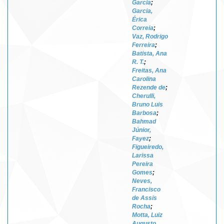
Garcia
;
Garcia,
Érica
Correia
;
Vaz, Rodrigo
Ferreira
;
Batista, Ana
R. T.
;
Freitas, Ana
Carolina
Rezende de
;
Cherulli,
Bruno Luis
Barbosa
;
Bahmad
Júnior,
Fayez
;
Figueiredo,
Larissa
Pereira
Gomes
;
Neves,
Francisco
de Assis
Rocha
;
Motta, Luiz
Augusto