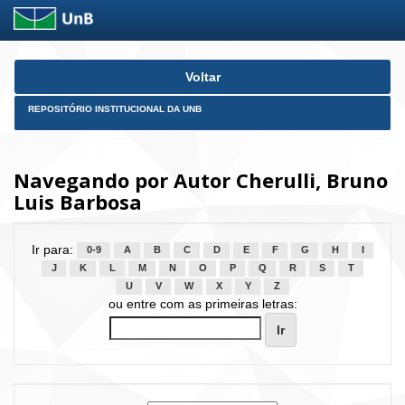
Skip
Voltar
navigation
REPOSITÓRIO INSTITUCIONAL DA UNB
Navegando por Autor Cherulli, Bruno
Luis Barbosa
Ir para:
0-9
A
B
C
D
E
F
G
H
I
J
K
L
M
N
O
P
Q
R
S
T
U
V
W
X
Y
Z
ou entre com as primeiras letras: