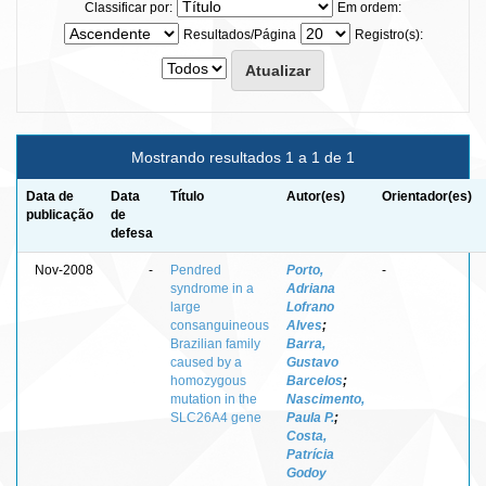
Classificar por:
Em ordem:
Resultados/Página
Registro(s):
Mostrando resultados 1 a 1 de 1
Data de
Data
Título
Autor(es)
Orientador(es)
publicação
de
defesa
Nov-2008
-
Pendred
Porto,
-
syndrome in a
Adriana
large
Lofrano
consanguineous
Alves
;
Brazilian family
Barra,
caused by a
Gustavo
homozygous
Barcelos
;
mutation in the
Nascimento,
SLC26A4 gene
Paula P.
;
Costa,
Patrícia
Godoy