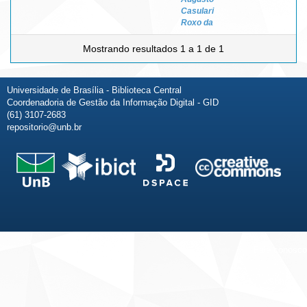
Casulari
Roxo da
Mostrando resultados 1 a 1 de 1
Universidade de Brasília - Biblioteca Central
Coordenadoria de Gestão da Informação Digital - GID
(61) 3107-2683
repositorio@unb.br
Fale conosco
Sobre