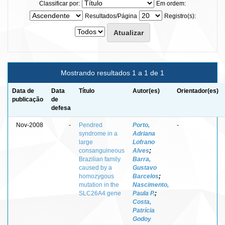
Classificar por:
Em ordem:
Resultados/Página
Registro(s):
Mostrando resultados 1 a 1 de 1
Data de
Data
Título
Autor(es)
Orientador(es)
publicação
de
defesa
Nov-2008
-
Pendred
Porto,
-
syndrome in a
Adriana
large
Lofrano
consanguineous
Alves
;
Brazilian family
Barra,
caused by a
Gustavo
homozygous
Barcelos
;
mutation in the
Nascimento,
SLC26A4 gene
Paula P.
;
Costa,
Patrícia
Godoy