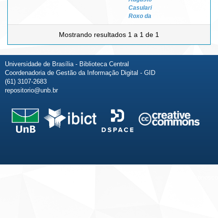
Casulari
Roxo da
Mostrando resultados 1 a 1 de 1
Universidade de Brasília - Biblioteca Central
Coordenadoria de Gestão da Informação Digital - GID
(61) 3107-2683
repositorio@unb.br
Fale conosco
Sobre