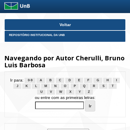
Skip
Voltar
navigation
REPOSITÓRIO INSTITUCIONAL DA UNB
Navegando por Autor Cherulli, Bruno
Luis Barbosa
Ir para:
0-9
A
B
C
D
E
F
G
H
I
J
K
L
M
N
O
P
Q
R
S
T
U
V
W
X
Y
Z
ou entre com as primeiras letras: