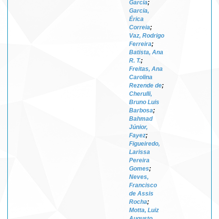
Garcia
;
Garcia,
Érica
Correia
;
Vaz, Rodrigo
Ferreira
;
Batista, Ana
R. T.
;
Freitas, Ana
Carolina
Rezende de
;
Cherulli,
Bruno Luis
Barbosa
;
Bahmad
Júnior,
Fayez
;
Figueiredo,
Larissa
Pereira
Gomes
;
Neves,
Francisco
de Assis
Rocha
;
Motta, Luiz
Augusto