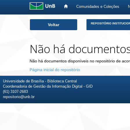
Comunidades e Coleções
Skip
REPOSITÓRIO INSTITUCIO
Voltar
navigation
Não há documento
Não há documentos disponíveis no repositório de acor
Página inicial do repositório
Universidade de Brasília - Biblioteca Central
Coordenadoria de Gestão da Informação Digital - GID
(61) 3107-2683
repositorio@unb.br