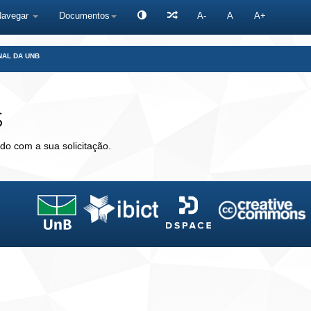
Navegar
Documentos
A-
A
A+
NAL DA UNB
s
do com a sua solicitação.