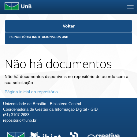
Skip
Voltar
navigation
REPOSITÓRIO INSTITUCIONAL DA UNB
Não há documentos
Não há documentos disponíveis no repositório de acordo com a
sua solicitação.
Página inicial do repositório
Universidade de Brasília - Biblioteca Central
Coordenadoria de Gestão da Informação Digital - GID
(61) 3107-2683
repositorio@unb.br