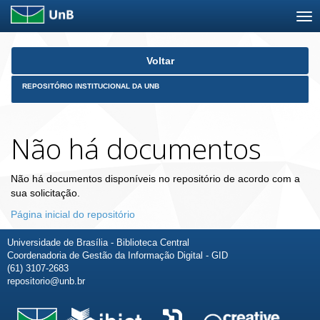
Skip
Voltar
navigation
REPOSITÓRIO INSTITUCIONAL DA UNB
Não há documentos
Não há documentos disponíveis no repositório de acordo com a
sua solicitação.
Página inicial do repositório
Universidade de Brasília - Biblioteca Central
Coordenadoria de Gestão da Informação Digital - GID
(61) 3107-2683
repositorio@unb.br