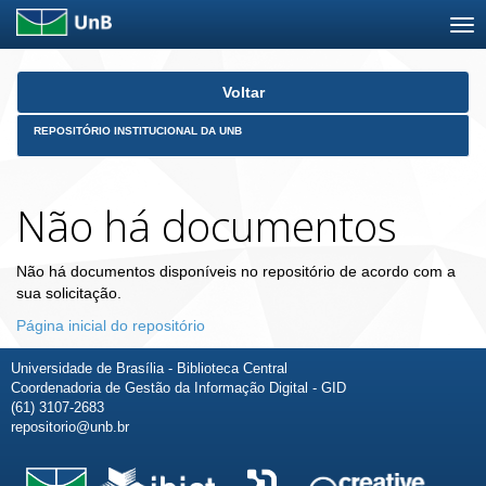
Skip
Voltar
navigation
REPOSITÓRIO INSTITUCIONAL DA UNB
Não há documentos
Não há documentos disponíveis no repositório de acordo com a
sua solicitação.
Página inicial do repositório
Universidade de Brasília - Biblioteca Central
Coordenadoria de Gestão da Informação Digital - GID
(61) 3107-2683
repositorio@unb.br