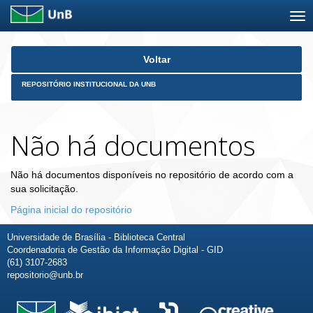
Skip
Voltar
navigation
REPOSITÓRIO INSTITUCIONAL DA UNB
Não há documentos
Não há documentos disponíveis no repositório de acordo com a
sua solicitação.
Página inicial do repositório
Universidade de Brasília - Biblioteca Central
Coordenadoria de Gestão da Informação Digital - GID
(61) 3107-2683
repositorio@unb.br