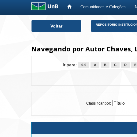
Comunidades e Coleções
Skip
REPOSITÓRIO INSTITUCIO
Voltar
navigation
Navegando por Autor Chaves, L
Ir para:
0-9
A
B
C
D
E
Classificar por: