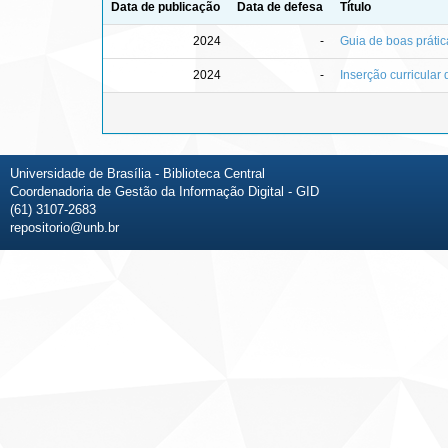
Data de publicação
Data de defesa
Título
2024
-
Guia de boas prátic
2024
-
Inserção curricula
Universidade de Brasília - Biblioteca Central
Coordenadoria de Gestão da Informação Digital - GID
(61) 3107-2683
repositorio@unb.br