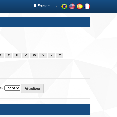
Entrar em:
S
T
U
V
W
X
Y
Z
s):