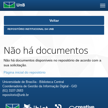
Skip
Voltar
navigation
REPOSITÓRIO INSTITUCIONAL DA UNB
Não há documentos
Não há documentos disponíveis no repositório de acordo com a
sua solicitação.
Página inicial do repositório
Universidade de Brasília - Biblioteca Central
Coordenadoria de Gestão da Informação Digital - GID
(61) 3107-2683
repositorio@unb.br