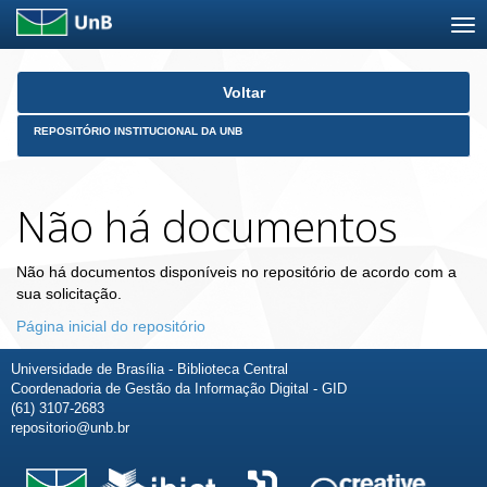
Skip
Voltar
navigation
REPOSITÓRIO INSTITUCIONAL DA UNB
Não há documentos
Não há documentos disponíveis no repositório de acordo com a
sua solicitação.
Página inicial do repositório
Universidade de Brasília - Biblioteca Central
Coordenadoria de Gestão da Informação Digital - GID
(61) 3107-2683
repositorio@unb.br