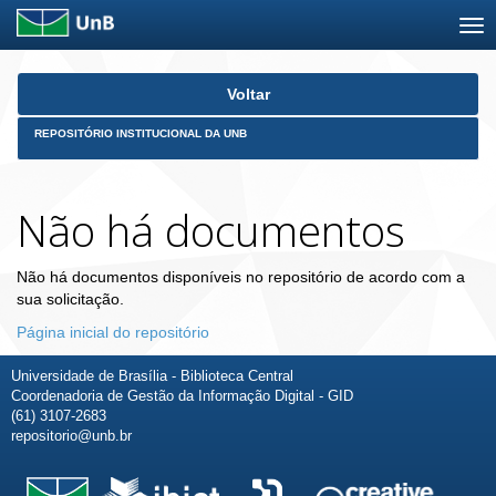
Skip
Voltar
navigation
REPOSITÓRIO INSTITUCIONAL DA UNB
Não há documentos
Não há documentos disponíveis no repositório de acordo com a
sua solicitação.
Página inicial do repositório
Universidade de Brasília - Biblioteca Central
Coordenadoria de Gestão da Informação Digital - GID
(61) 3107-2683
repositorio@unb.br