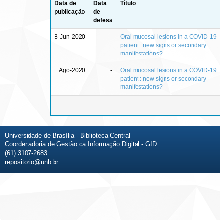
Data de
Data
Título
publicação
de
defesa
8-Jun-2020
-
Oral mucosal lesions in a COVID-19
patient : new signs or secondary
manifestations?
Ago-2020
-
Oral mucosal lesions in a COVID-19
patient : new signs or secondary
manifestations?
Universidade de Brasília - Biblioteca Central
Coordenadoria de Gestão da Informação Digital - GID
(61) 3107-2683
repositorio@unb.br