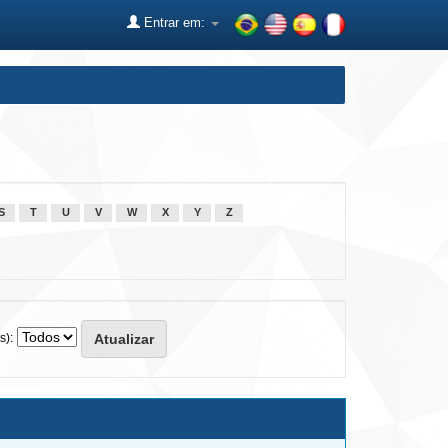
Entrar em:
S
T
U
V
W
X
Y
Z
s):