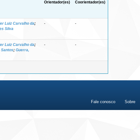
Orientador(es)
Coorientador(es)
ier Luiz Carvalho da
;
-
-
es Silva
ier Luiz Carvalho da
;
-
-
r Santos
;
Guerra,
Fale conosco
Sobre