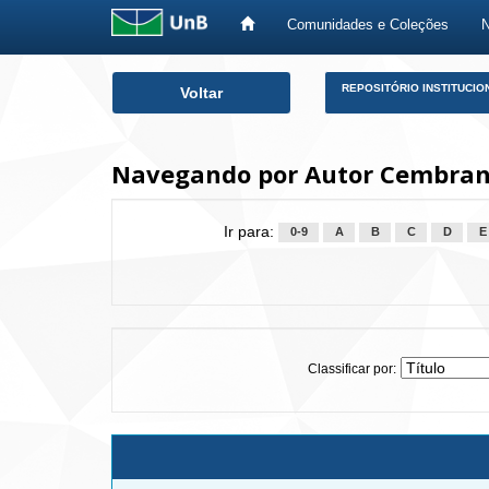
Comunidades e Coleções
Skip
REPOSITÓRIO INSTITUCIO
Voltar
navigation
Navegando por Autor Cembranel
Ir para:
0-9
A
B
C
D
E
Classificar por: