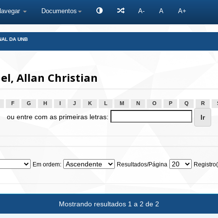
Navegar
Documentos
A-
A
A+
NAL DA UNB
, Allan Christian
F
G
H
I
J
K
L
M
N
O
P
Q
R
ou entre com as primeiras letras:
Em ordem:
Resultados/Página
Registro(
Mostrando resultados 1 a 2 de 2