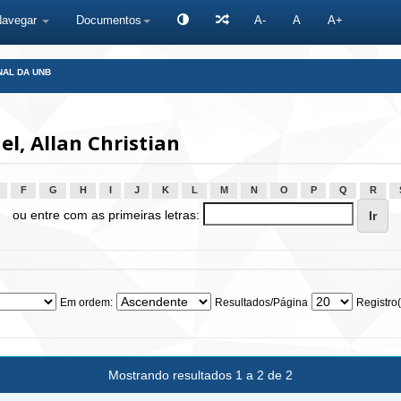
Navegar
Documentos
A-
A
A+
NAL DA UNB
, Allan Christian
F
G
H
I
J
K
L
M
N
O
P
Q
R
ou entre com as primeiras letras:
Em ordem:
Resultados/Página
Registro(
Mostrando resultados 1 a 2 de 2