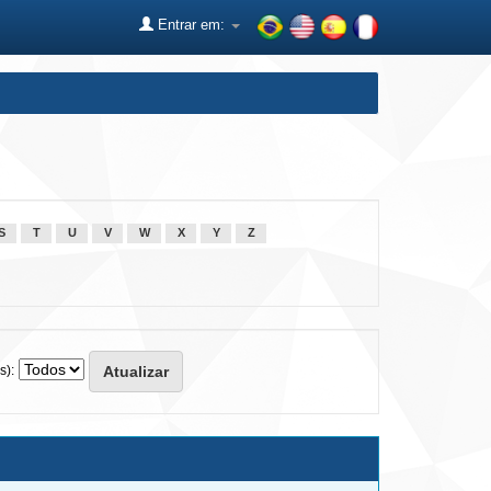
Entrar em:
S
T
U
V
W
X
Y
Z
s):