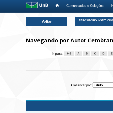
Comunidades e Coleções
Skip
REPOSITÓRIO INSTITUCIO
Voltar
navigation
Navegando por Autor Cembranel
Ir para:
0-9
A
B
C
D
E
Classificar por: