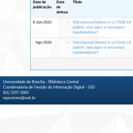
Data de
Data
Título
publicação
de
defesa
8-Jun-2020
-
Oral mucosal lesions in a COVID-19
patient : new signs or secondary
manifestations?
Ago-2020
-
Oral mucosal lesions in a COVID-19
patient : new signs or secondary
manifestations?
Universidade de Brasília - Biblioteca Central
Coordenadoria de Gestão da Informação Digital - GID
(61) 3107-2683
repositorio@unb.br