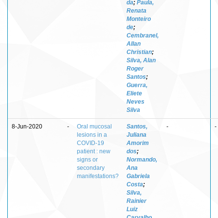
da
;
Paula,
Renata
Monteiro
de
;
Cembranel,
Allan
Christian
;
Silva, Alan
Roger
Santos
;
Guerra,
Eliete
Neves
Silva
8-Jun-2020
-
Oral mucosal
Santos,
-
-
lesions in a
Juliana
COVID-19
Amorim
patient : new
dos
;
signs or
Normando,
secondary
Ana
manifestations?
Gabriela
Costa
;
Silva,
Rainier
Luiz
Carvalho