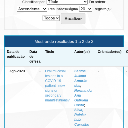
Classificar por:
Em ordem:
Resultados/Página
Registro(s):
Mostrando resultados 1 a 2 de 2
Data de
Data
Título
Autor(es)
Orientador(es)
C
publicação
de
defesa
Ago-2020
-
Oral mucosal
Santos,
-
-
lesions in a
Juliana
COVID-19
Amorim
patient : new
dos
;
signs or
Normando,
secondary
Ana
manifestations?
Gabriela
Costa
;
Silva,
Rainier
Luiz
Carvalho