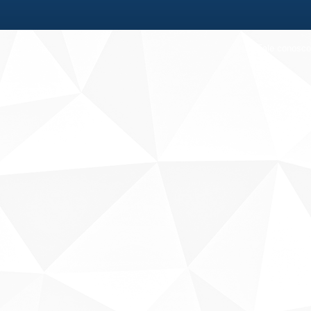
Fale conosco
Sobre