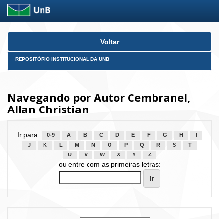
Skip
Voltar
navigation
REPOSITÓRIO INSTITUCIONAL DA UNB
Navegando por Autor Cembranel,
Allan Christian
Ir para:
0-9
A
B
C
D
E
F
G
H
I
J
K
L
M
N
O
P
Q
R
S
T
U
V
W
X
Y
Z
ou entre com as primeiras letras: