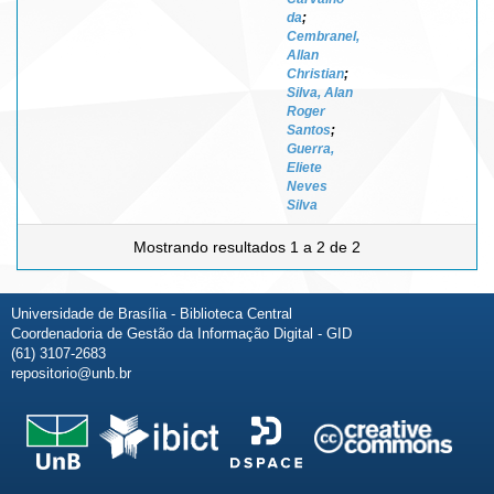
da
;
Cembranel,
Allan
Christian
;
Silva, Alan
Roger
Santos
;
Guerra,
Eliete
Neves
Silva
Mostrando resultados 1 a 2 de 2
Universidade de Brasília - Biblioteca Central
Coordenadoria de Gestão da Informação Digital - GID
(61) 3107-2683
repositorio@unb.br