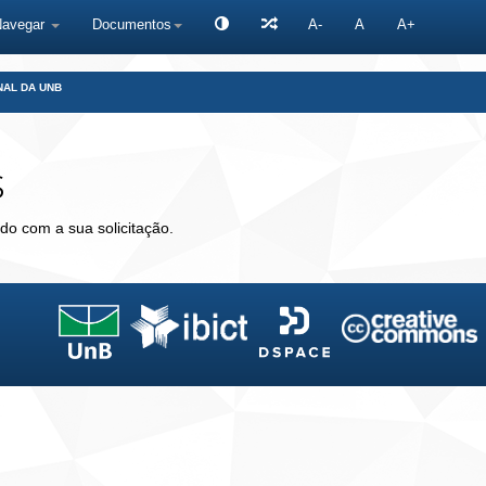
Navegar
Documentos
A-
A
A+
NAL DA UNB
s
do com a sua solicitação.