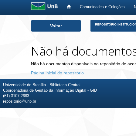
Comunidades e Coleções
Skip
REPOSITÓRIO INSTITUCIO
Voltar
navigation
Não há documento
Não há documentos disponíveis no repositório de acor
Página inicial do repositório
Universidade de Brasília - Biblioteca Central
Coordenadoria de Gestão da Informação Digital - GID
(61) 3107-2683
repositorio@unb.br