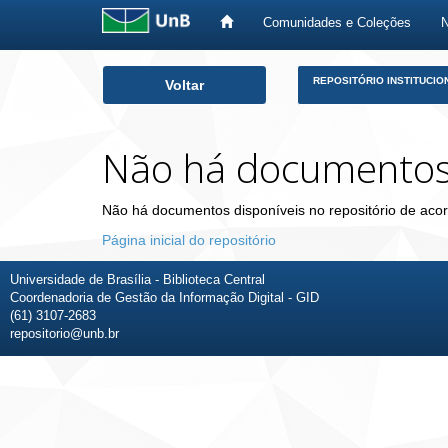
Comunidades e Coleções
Skip
REPOSITÓRIO INSTITUCIO
Voltar
navigation
Não há documento
Não há documentos disponíveis no repositório de acor
Página inicial do repositório
Universidade de Brasília - Biblioteca Central
Coordenadoria de Gestão da Informação Digital - GID
(61) 3107-2683
repositorio@unb.br