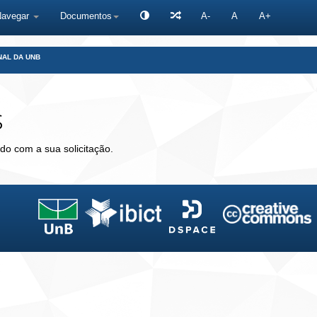
Navegar
Documentos
A-
A
A+
NAL DA UNB
s
do com a sua solicitação.