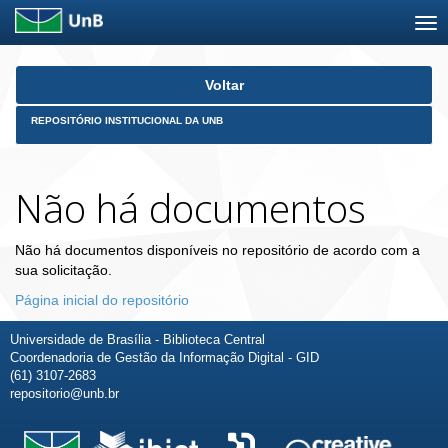
Skip
Voltar
navigation
REPOSITÓRIO INSTITUCIONAL DA UNB
Não há documentos
Não há documentos disponíveis no repositório de acordo com a
sua solicitação.
Página inicial do repositório
Universidade de Brasília - Biblioteca Central
Coordenadoria de Gestão da Informação Digital - GID
(61) 3107-2683
repositorio@unb.br