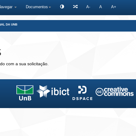
Navegar
Documentos
A-
A
A+
NAL DA UNB
s
do com a sua solicitação.