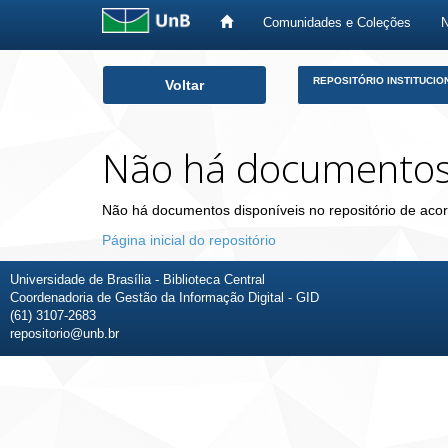
Comunidades e Coleções
Skip
REPOSITÓRIO INSTITUCIO
Voltar
navigation
Não há documento
Não há documentos disponíveis no repositório de acor
Página inicial do repositório
Universidade de Brasília - Biblioteca Central
Coordenadoria de Gestão da Informação Digital - GID
(61) 3107-2683
repositorio@unb.br