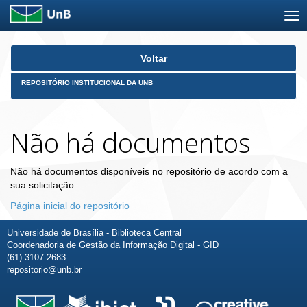
Skip
Voltar
navigation
REPOSITÓRIO INSTITUCIONAL DA UNB
Não há documentos
Não há documentos disponíveis no repositório de acordo com a
sua solicitação.
Página inicial do repositório
Universidade de Brasília - Biblioteca Central
Coordenadoria de Gestão da Informação Digital - GID
(61) 3107-2683
repositorio@unb.br