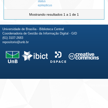
status
epilepticus
Mostrando resultados 1 a 1 de 1
Universidade de Brasília - Biblioteca Central
Coordenadoria de Gestão da Informação Digital - GID
(61) 3107-2683
repositorio@unb.br
Fale conosco
Sobre