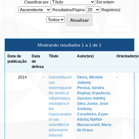
Classificar por:
Em ordem:
Resultados/Página
Registro(s):
Mostrando resultados 1 a 1 de 1
Data de
Data
Título
Autor(es)
Orientador(e
publicação
de
defesa
2014
-
Indomethacin
Vieira, Michele
-
can
Juliane
;
downregulate
Perosa, Sandra
the levels of
Regina
;
Argañaraz,
inflammatory
Gustavo Adolfo
;
mediators in
Silva Junior, José
the
Antônio
;
hippocampus
Cavalheiro, Esper
of rats
Abrão
;
Naffah-
submitted to
Mazzacoratti, Maria
pilocarpine-
da Graça
induced