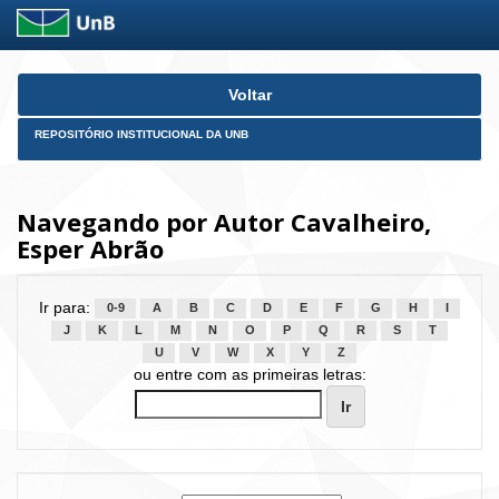
Skip
Voltar
navigation
REPOSITÓRIO INSTITUCIONAL DA UNB
Navegando por Autor Cavalheiro,
Esper Abrão
Ir para:
0-9
A
B
C
D
E
F
G
H
I
J
K
L
M
N
O
P
Q
R
S
T
U
V
W
X
Y
Z
ou entre com as primeiras letras: