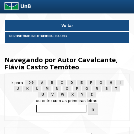
Skip
Voltar
navigation
REPOSITÓRIO INSTITUCIONAL DA UNB
Navegando por Autor Cavalcante,
Flávia Castro Temóteo
Ir para:
0-9
A
B
C
D
E
F
G
H
I
J
K
L
M
N
O
P
Q
R
S
T
U
V
W
X
Y
Z
ou entre com as primeiras letras: