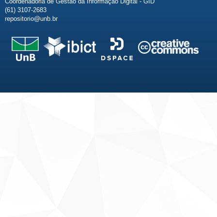
Coordenadoria de Gestão da Informação Digital - GID
(61) 3107-2683
repositorio@unb.br
Fale conosco
Sobre