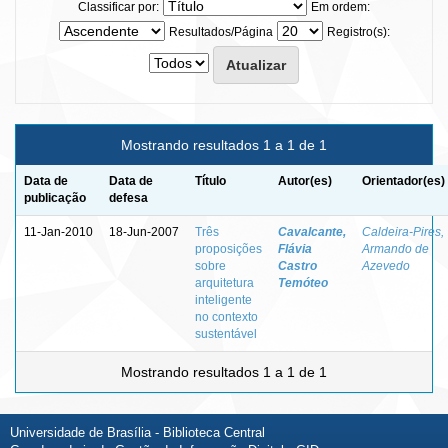
Classificar por:
Em ordem:
Resultados/Página
Registro(s):
Mostrando resultados 1 a 1 de 1
Data de
Data de
Título
Autor(es)
Orientador(es)
publicação
defesa
11-Jan-2010
18-Jun-2007
Três
Cavalcante,
Caldeira-Pires,
proposições
Flávia
Armando de
sobre
Castro
Azevedo
arquitetura
Temóteo
inteligente
no contexto
sustentável
Mostrando resultados 1 a 1 de 1
Universidade de Brasília - Biblioteca Central