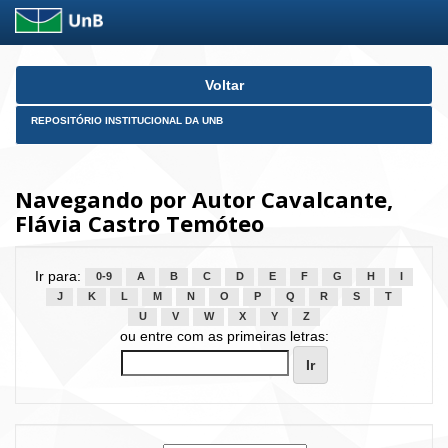
Skip
Voltar
navigation
REPOSITÓRIO INSTITUCIONAL DA UNB
Navegando por Autor Cavalcante,
Flávia Castro Temóteo
Ir para:
0-9
A
B
C
D
E
F
G
H
I
J
K
L
M
N
O
P
Q
R
S
T
U
V
W
X
Y
Z
ou entre com as primeiras letras: