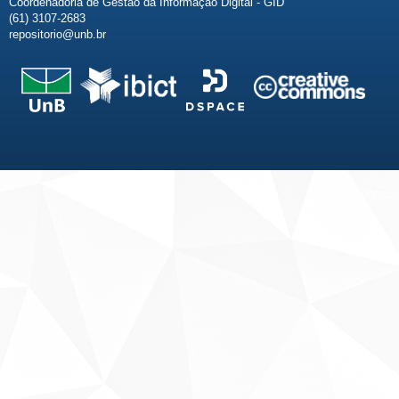
Coordenadoria de Gestão da Informação Digital - GID
(61) 3107-2683
repositorio@unb.br
Fale conosco
Sobre