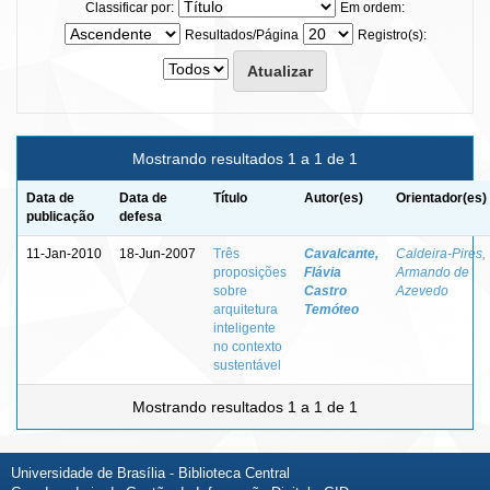
Classificar por:
Em ordem:
Resultados/Página
Registro(s):
Mostrando resultados 1 a 1 de 1
Data de
Data de
Título
Autor(es)
Orientador(es)
publicação
defesa
11-Jan-2010
18-Jun-2007
Três
Cavalcante,
Caldeira-Pires,
proposições
Flávia
Armando de
sobre
Castro
Azevedo
arquitetura
Temóteo
inteligente
no contexto
sustentável
Mostrando resultados 1 a 1 de 1
Universidade de Brasília - Biblioteca Central