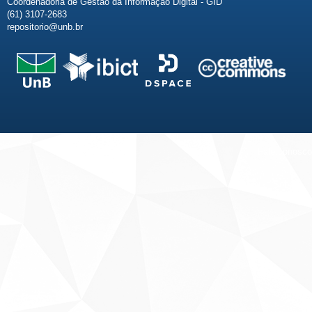
Coordenadoria de Gestão da Informação Digital - GID
(61) 3107-2683
repositorio@unb.br
Fale conosco
Sobre