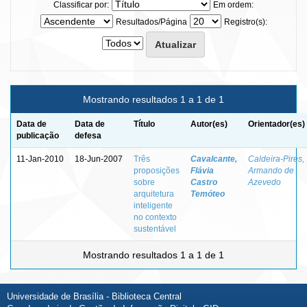
Classificar por:
Em ordem:
Resultados/Página
Registro(s):
Mostrando resultados 1 a 1 de 1
Data de
Data de
Título
Autor(es)
Orientador(es)
publicação
defesa
11-Jan-2010
18-Jun-2007
Três
Cavalcante,
Caldeira-Pires,
proposições
Flávia
Armando de
sobre
Castro
Azevedo
arquitetura
Temóteo
inteligente
no contexto
sustentável
Mostrando resultados 1 a 1 de 1
Universidade de Brasília - Biblioteca Central