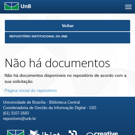
Skip
Voltar
navigation
REPOSITÓRIO INSTITUCIONAL DA UNB
Não há documentos
Não há documentos disponíveis no repositório de acordo com a
sua solicitação.
Página inicial do repositório
Universidade de Brasília - Biblioteca Central
Coordenadoria de Gestão da Informação Digital - GID
(61) 3107-2683
repositorio@unb.br