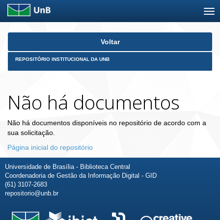
Skip
Voltar
navigation
REPOSITÓRIO INSTITUCIONAL DA UNB
Não há documentos
Não há documentos disponíveis no repositório de acordo com a
sua solicitação.
Página inicial do repositório
Universidade de Brasília - Biblioteca Central
Coordenadoria de Gestão da Informação Digital - GID
(61) 3107-2683
repositorio@unb.br