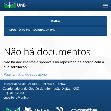
Skip
Voltar
navigation
REPOSITÓRIO INSTITUCIONAL DA UNB
Não há documentos
Não há documentos disponíveis no repositório de acordo com a
sua solicitação.
Página inicial do repositório
Universidade de Brasília - Biblioteca Central
Coordenadoria de Gestão da Informação Digital - GID
(61) 3107-2683
repositorio@unb.br