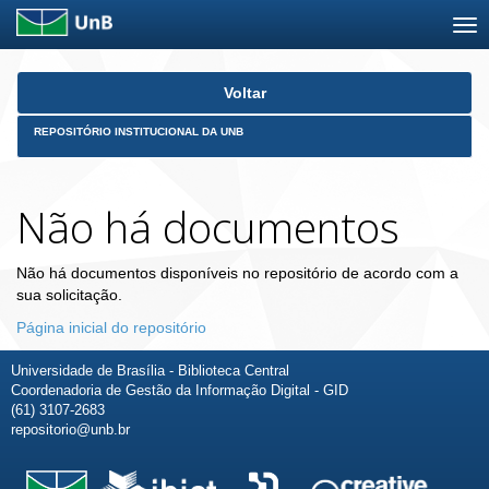
Skip
Voltar
navigation
REPOSITÓRIO INSTITUCIONAL DA UNB
Não há documentos
Não há documentos disponíveis no repositório de acordo com a
sua solicitação.
Página inicial do repositório
Universidade de Brasília - Biblioteca Central
Coordenadoria de Gestão da Informação Digital - GID
(61) 3107-2683
repositorio@unb.br