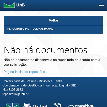
Skip
Voltar
navigation
REPOSITÓRIO INSTITUCIONAL DA UNB
Não há documentos
Não há documentos disponíveis no repositório de acordo com a
sua solicitação.
Página inicial do repositório
Universidade de Brasília - Biblioteca Central
Coordenadoria de Gestão da Informação Digital - GID
(61) 3107-2683
repositorio@unb.br