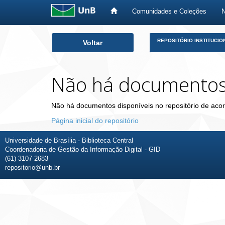
Comunidades e Coleções
Skip
REPOSITÓRIO INSTITUCIO
Voltar
navigation
Não há documento
Não há documentos disponíveis no repositório de acor
Página inicial do repositório
Universidade de Brasília - Biblioteca Central
Coordenadoria de Gestão da Informação Digital - GID
(61) 3107-2683
repositorio@unb.br