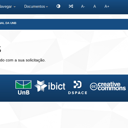
Navegar
Documentos
A-
A
A+
NAL DA UNB
s
do com a sua solicitação.