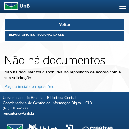
Skip
Voltar
navigation
REPOSITÓRIO INSTITUCIONAL DA UNB
Não há documentos
Não há documentos disponíveis no repositório de acordo com a
sua solicitação.
Página inicial do repositório
Universidade de Brasília - Biblioteca Central
Coordenadoria de Gestão da Informação Digital - GID
(61) 3107-2683
repositorio@unb.br