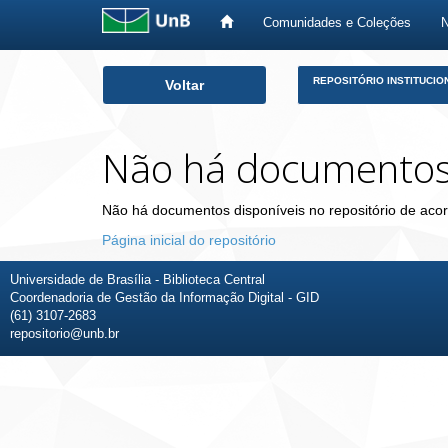
Comunidades e Coleções
Skip
REPOSITÓRIO INSTITUCIO
Voltar
navigation
Não há documento
Não há documentos disponíveis no repositório de acor
Página inicial do repositório
Universidade de Brasília - Biblioteca Central
Coordenadoria de Gestão da Informação Digital - GID
(61) 3107-2683
repositorio@unb.br