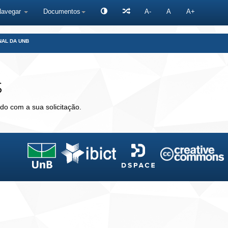
Navegar
Documentos
A-
A
A+
NAL DA UNB
s
do com a sua solicitação.