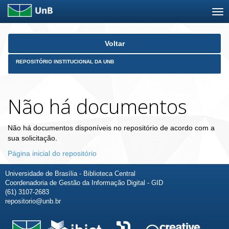
Skip
Voltar
navigation
REPOSITÓRIO INSTITUCIONAL DA UNB
Não há documentos
Não há documentos disponíveis no repositório de acordo com a
sua solicitação.
Página inicial do repositório
Universidade de Brasília - Biblioteca Central
Coordenadoria de Gestão da Informação Digital - GID
(61) 3107-2683
repositorio@unb.br