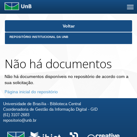
Skip
Voltar
navigation
REPOSITÓRIO INSTITUCIONAL DA UNB
Não há documentos
Não há documentos disponíveis no repositório de acordo com a
sua solicitação.
Página inicial do repositório
Universidade de Brasília - Biblioteca Central
Coordenadoria de Gestão da Informação Digital - GID
(61) 3107-2683
repositorio@unb.br