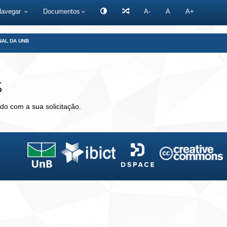
Navegar
Documentos
A-
A
A+
NAL DA UNB
s
do com a sua solicitação.