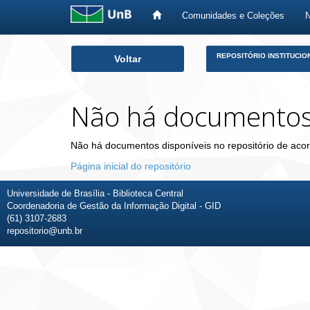
Comunidades e Coleções
Skip
REPOSITÓRIO INSTITUCIO
Voltar
navigation
Não há documento
Não há documentos disponíveis no repositório de acor
Página inicial do repositório
Universidade de Brasília - Biblioteca Central
Coordenadoria de Gestão da Informação Digital - GID
(61) 3107-2683
repositorio@unb.br