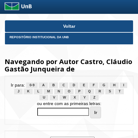
Skip
Voltar
navigation
REPOSITÓRIO INSTITUCIONAL DA UNB
Navegando por Autor Castro, Cláudio
Gastão Junqueira de
Ir para:
0-9
A
B
C
D
E
F
G
H
I
J
K
L
M
N
O
P
Q
R
S
T
U
V
W
X
Y
Z
ou entre com as primeiras letras: