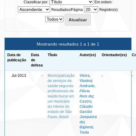
Classificar por:
Em ordem:
Resultados/Página
Registro(s):
Mostrando resultados 1 a 1 de 1
Data de
Data
Título
Autor(es)
Orientador(es)
Co
publicação
de
defesa
Jul-2013
-
Municipalização
Vieira,
-
-
de serviços de
Vladen
;
saúde segundo
Andrade,
profissionais de
Flávia
saúde bucal em
Reis de
;
um município
Castro,
do interior do
Cláudio
estado de São
Gastão
Paulo, Brasil
Junqueira
de
;
Bighetti,
Tania