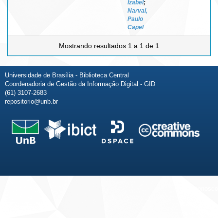
Izabel
;
Narvai,
Paulo
Capel
Mostrando resultados 1 a 1 de 1
Universidade de Brasília - Biblioteca Central
Coordenadoria de Gestão da Informação Digital - GID
(61) 3107-2683
repositorio@unb.br
Fale conosco
Sobre