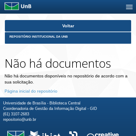
Skip
Voltar
navigation
REPOSITÓRIO INSTITUCIONAL DA UNB
Não há documentos
Não há documentos disponíveis no repositório de acordo com a
sua solicitação.
Página inicial do repositório
Universidade de Brasília - Biblioteca Central
Coordenadoria de Gestão da Informação Digital - GID
(61) 3107-2683
repositorio@unb.br