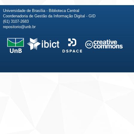
Universidade de Brasília - Biblioteca Central
Coordenadoria de Gestão da Informação Digital - GID
(61) 3107-2683
repositorio@unb.br
Fale conosco
Sobre