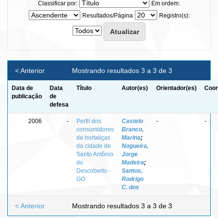
Classificar por:
Em ordem:
Resultados/Página
Registro(s):
< Anterior
Mostrando resultados 3 a 3 de 3
Data de
Data
Título
Autor(es)
Orientador(es)
Coor
publicação
de
defesa
2006
-
Perfil dos
Castelo
-
-
consumidores
Branco,
de hortaliças
Marina
;
da cidade de
Nogueira,
Santo Antônio
Jorge
do
Madeira
;
Descoberto -
Santos,
GO
Rodrigo
C. dos
< Anterior
Mostrando resultados 3 a 3 de 3