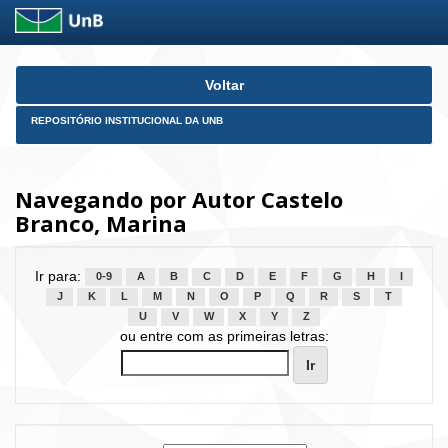
Skip
Voltar
navigation
REPOSITÓRIO INSTITUCIONAL DA UNB
Navegando por Autor Castelo
Branco, Marina
Ir para:
0-9
A
B
C
D
E
F
G
H
I
J
K
L
M
N
O
P
Q
R
S
T
U
V
W
X
Y
Z
ou entre com as primeiras letras: