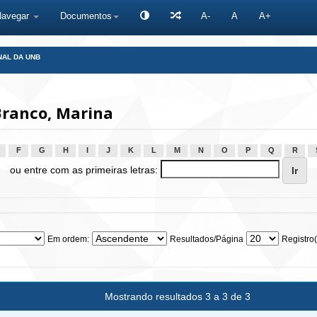
Navegar
Documentos
A-
A
A+
NAL DA UNB
Branco, Marina
F
G
H
I
J
K
L
M
N
O
P
Q
R
ou entre com as primeiras letras:
Em ordem:
Resultados/Página
Registro(
Mostrando resultados 3 a 3 de 3