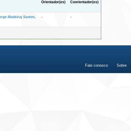
Orientador(es)
Coorientador(es)
orge Madeira
;
Santos,
-
-
Fale conosco
Sobre