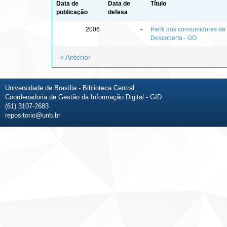
Data de
Data de
Título
publicação
defesa
2006
-
Perfil dos consumidores de 
Descoberto - GO
< Anterior
Universidade de Brasília - Biblioteca Central
Coordenadoria de Gestão da Informação Digital - GID
(61) 3107-2683
repositorio@unb.br