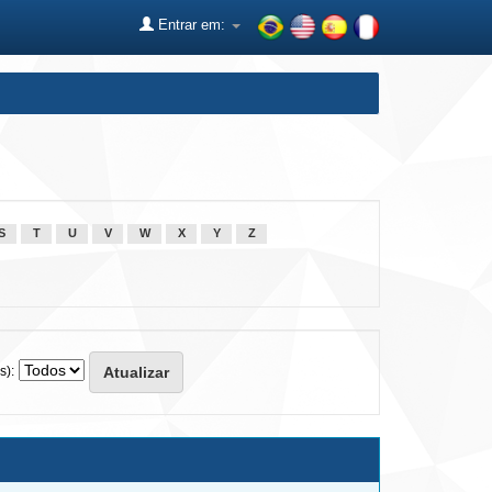
Entrar em:
S
T
U
V
W
X
Y
Z
s):