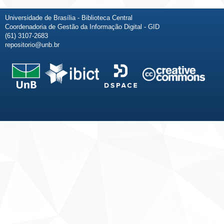
Universidade de Brasília - Biblioteca Central
Coordenadoria de Gestão da Informação Digital - GID
(61) 3107-2683
repositorio@unb.br
Fale conosco
Sobre