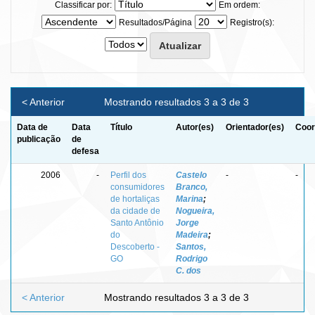
Classificar por:
Em ordem:
Resultados/Página
Registro(s):
< Anterior
Mostrando resultados 3 a 3 de 3
Data de
Data
Título
Autor(es)
Orientador(es)
Coor
publicação
de
defesa
2006
-
Perfil dos
Castelo
-
-
consumidores
Branco,
de hortaliças
Marina
;
da cidade de
Nogueira,
Santo Antônio
Jorge
do
Madeira
;
Descoberto -
Santos,
GO
Rodrigo
C. dos
< Anterior
Mostrando resultados 3 a 3 de 3