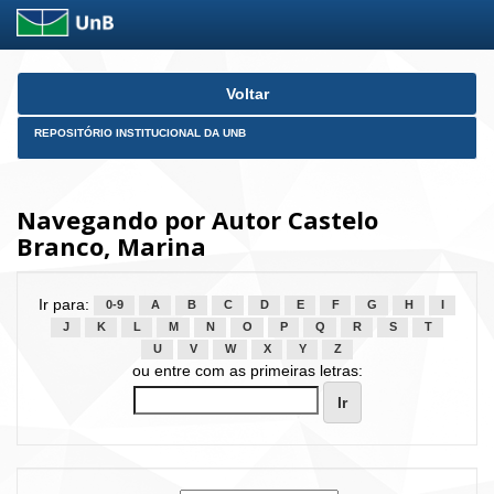
Skip
Voltar
navigation
REPOSITÓRIO INSTITUCIONAL DA UNB
Navegando por Autor Castelo
Branco, Marina
Ir para:
0-9
A
B
C
D
E
F
G
H
I
J
K
L
M
N
O
P
Q
R
S
T
U
V
W
X
Y
Z
ou entre com as primeiras letras: