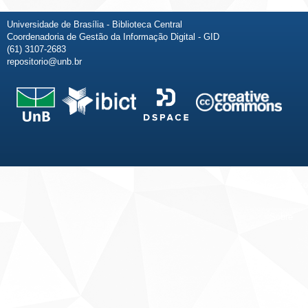
Universidade de Brasília - Biblioteca Central
Coordenadoria de Gestão da Informação Digital - GID
(61) 3107-2683
repositorio@unb.br
Fale conosco
Sobre