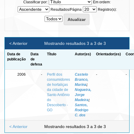
Classificar por:
Em ordem:
Resultados/Página
Registro(s):
< Anterior
Mostrando resultados 3 a 3 de 3
Data de
Data
Título
Autor(es)
Orientador(es)
Coor
publicação
de
defesa
2006
-
Perfil dos
Castelo
-
-
consumidores
Branco,
de hortaliças
Marina
;
da cidade de
Nogueira,
Santo Antônio
Jorge
do
Madeira
;
Descoberto -
Santos,
GO
Rodrigo
C. dos
< Anterior
Mostrando resultados 3 a 3 de 3