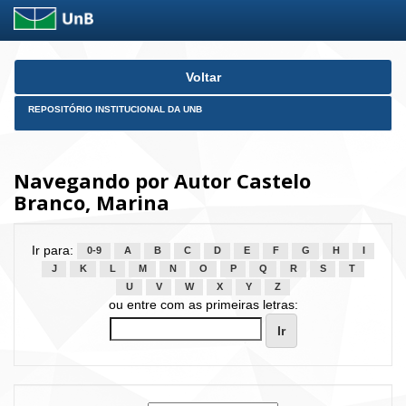
Skip
Voltar
navigation
REPOSITÓRIO INSTITUCIONAL DA UNB
Navegando por Autor Castelo
Branco, Marina
Ir para:
0-9
A
B
C
D
E
F
G
H
I
J
K
L
M
N
O
P
Q
R
S
T
U
V
W
X
Y
Z
ou entre com as primeiras letras: