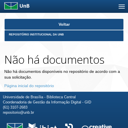
Skip
Voltar
navigation
REPOSITÓRIO INSTITUCIONAL DA UNB
Não há documentos
Não há documentos disponíveis no repositório de acordo com a
sua solicitação.
Página inicial do repositório
Universidade de Brasília - Biblioteca Central
Coordenadoria de Gestão da Informação Digital - GID
(61) 3107-2683
repositorio@unb.br