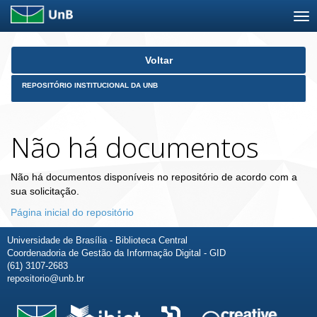
Skip
Voltar
navigation
REPOSITÓRIO INSTITUCIONAL DA UNB
Não há documentos
Não há documentos disponíveis no repositório de acordo com a
sua solicitação.
Página inicial do repositório
Universidade de Brasília - Biblioteca Central
Coordenadoria de Gestão da Informação Digital - GID
(61) 3107-2683
repositorio@unb.br